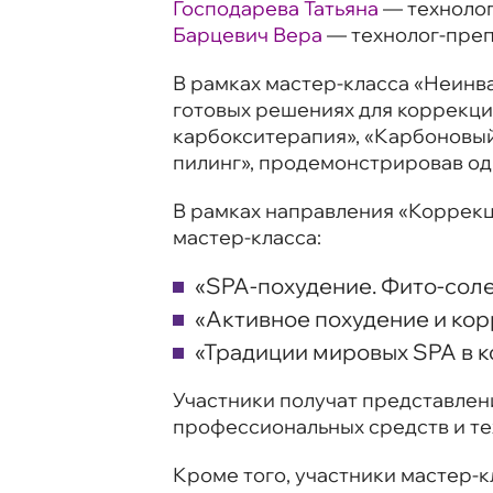
Господарева Татьяна
— технолог
Барцевич Вера
— технолог-препо
В рамках мастер-класса «Неинв
готовых решениях для коррекци
карбокситерапия», «Карбоновый
пилинг», продемонстрировав од
В рамках направления «Коррекц
мастер-класса:
«SPA-похудение. Фито-сол
«Активное похудение и корр
«Традиции мировых SPA в к
Участники получат представлен
профессиональных средств и те
Кроме того, участники мастер-к