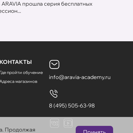
в ARAVIA прошла серия бесплатных
В сет
ссион...
летних
КОНТАКТЫ
Где пройти обучение
info@aravia-academy.ru
Адреса магазинов
8 (495) 505-63-98
та. Продолжая
Принять