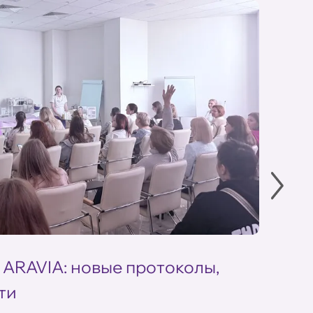
 ARAVIA: новые протоколы,
Летн
ти
ARAV