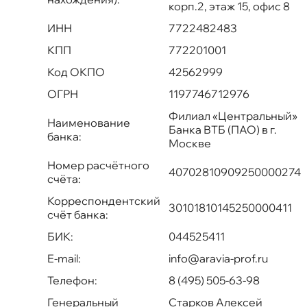
корп.2, этаж 15, офис 8
ИНН
7722482483
КПП
772201001
Код ОКПО
42562999
ОГРН
1197746712976
Филиал «Центральный»
Наименование
Банка ВТБ (ПАО) в г.
банка:
Москве
Номер расчётного
40702810909250000274
счёта:
Корреспондентский
30101810145250000411
счёт банка:
БИК:
044525411
E-mail:
info@aravia-prof.ru
Телефон:
8 (495) 505-63-98
Генеральный
Старков Алексей